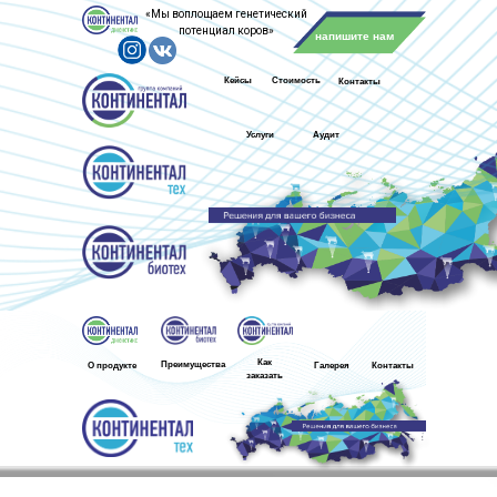
«Мы воплощаем генетический
потенциал коров»
напишите нам
Кейсы
Стоимость
Контакты
Услуги
Аудит
Как
Преимущества
О продукте
Галерея
Контакты
заказать