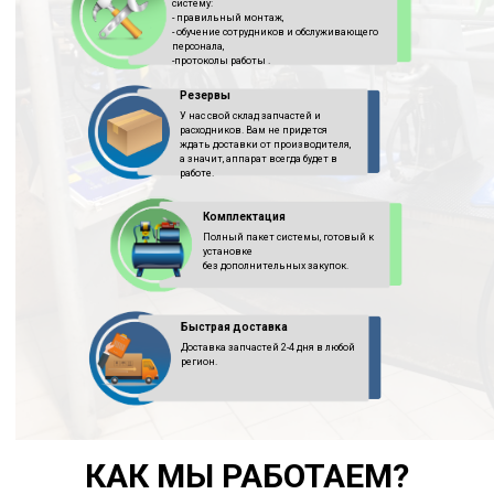
систему:
- правильный монтаж,
- обучение сотрудников и обслуживающего
персонала,
-протоколы работы .
Резервы
У нас свой склад запчастей и
расходников. Вам не придется
ждать доставки от производителя,
а значит, аппарат всегда будет в
работе.
Комплектация
Полный пакет системы, готовый к
установке
без дополнительных закупок.
Быстрая доставка
Доставка запчастей 2-4 дня в любой
регион.
КАК МЫ РАБОТАЕМ?