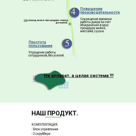
4
Повышение
производительности
Сокращение времени
16
секунд на все процедуры перед
работы дояра за счёт
доением.
объединения в одну
процедуру мойки,
массажа, сушки.
5
Простота
пользования
Упрощение работы
сотрудников, без усилий.
Не аппарат, а целая система !!!
НАШ ПРОДУКТ.
КОМПЛЕКТАЦИЯ
- Блок управления
- 2 скруббера