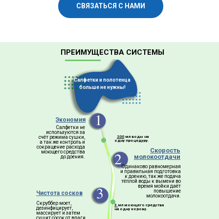
СВЯЗАТЬСЯ С НАМИ
ПРЕИМУЩЕСТВА СИСТЕМЫ
Салфетки и полотенца
больше не нужны!
1
Экономия
Салфетки не
используются за
счёт режима сушки,
200
мл воды на
одну процедуру.
а так же контроль и
сокращение расхода
Скорость
2
моющего средства
молокоотдачи
до доения.
Одинаково равномерная
и правильная подготовка
к доению, так же подача
тёплой воды к вымени во
3
время мойки даёт
повышение
Чистота сосков
молокоотдачи.
Скруббер моет,
3
мл моющего средства
дезинфицирует,
на одну корову.
массирует и затем
сушит сосок от влаги.